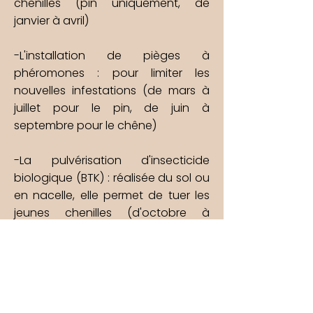
chenilles (pin uniquement, de
janvier à avril)
-L'installation de pièges à
phéromones : pour limiter les
nouvelles infestations (de mars à
juillet pour
le pin, de juin à
septembre pour le chêne)
-La pulvérisation d'insecticide
biologique (BTK) : réalisée du sol ou
en nacelle, elle permet de tuer
les
jeunes chenilles (d'octobre à
décembre pour le pin, mars pour le
chêne)
- L'installation de nichoirs pour
mésanges : outils simple pour limiter